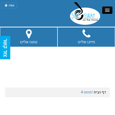
שפה
עברית
English
דף הבית
צור קשר
חייגו אלינו
נווטו אלינו
סיורי סגווי בירושלים
איזי ריידר
סיורים נוספים
דף הבית
/
פוסט 4
מאמרים