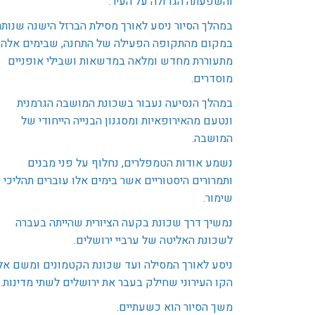
והשפעתה הגדולה על העיר.
במהלך הסיור ניסע לאורך מסילת הברזל הישנה שנותר
במקום מהתקופה הפעילה של התחנה, שבימים אלה
מתעוררת מחדש ומלאה במדשאות ושבילי אופניים
מוסדרים.
במהלך הנסיעה נעבור בשכונת המושבה הגרמנית
ונטעם מהאירופאיות ומסגנון הבנייה הייחודי של
המושבה.
נשמע אודות הטמפלרים, נחלוף על פני מבנים
ותמרורים היסטוריים אשר בימים אלו עוברים תהליכי
שימור.
נמשיך דרך שכונת בקעה הציורית שהייתה בעברה
לשכונת האליטה של ערביי ירושלים.
ניסע לאורך המסילה ועד שכונת הקטמונים ומשם אל
הקו העירוני שחילק בעבר את ירושלים לשתי מדינות.
משך הסיור הוא כשעתיים.