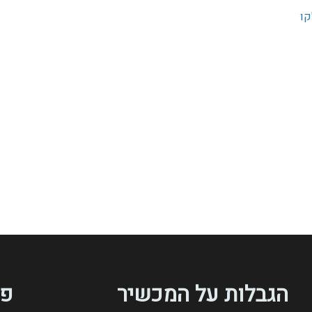
קו
הגבלות על המכשיר
פר