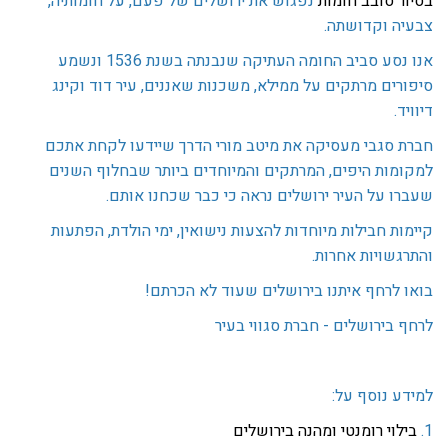
בסיור סובב חומות
נפגוש את ירושלים של פעם, על חומותיה,
צבעיה וקדושתה.
אנו נסע סביב החומה העתיקה שנבנתה בשנת 1536 ונשמע
סיפורים מרתקים על ממילא, משכנות שאננים, עיר דוד וקינג
דיוויד.
חברת סגבי מעסיקה את מיטב מורי הדרך שיידעו לקחת אתכם
למקומות היפים, המרתקים והמיוחדים ביותר שבחלוף השנים
שעברו על העיר ירושלים נראה כי כבר שכחנו אותם.
קיימות חבילות מיוחדות להצעות נישואין, ימי הולדת, הפתעות
והתרגשויות אחרות.
בואו לרחף איתנו בירושלים שעוד לא הכרתם!
לרחף בירושלים - חברת סגווי בעיר
למידע נוסף על:
1.
בילוי רומנטי ומהנה בירושלים