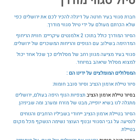
טיול סגווי מודרך
שירותי החברה
חברת סגווי בעיר חרטה על דיגלה להכיר לכם את ירושלים כפי
שלא הכרתם מעולם על ידי טיול סגווי מודרך.
אודותינו
הסיור המודרך כולל בתוכו 2 אלמנטים עיקריים: חווית הריחוף
המדהימה בשילוב עם הנופים והריחות המשכרים של ירושלים.
צור קשר
סגווי בעיר מציעה מגוון רחב של מסלולים כך שכל אחד יכול
למצוא מסלול שיאהב במיוחד.
המסלולים המומלצים על ידינו הם :
סיור טיילת ארמון הנציב וסיור סובב חומות:
בסיור טיילת ארמון הנציב
תצפיות הנוף היפה בעולם, ירושלים
מתגלה לנו בשיא יופייה, מבט של מזרח ומערב ומה שביניהן.
הסיור בטיילת ארמון הנציב ייחודי בשביליו הרחבים והנוחים
לנסיעה על גבי הסגווי ובנוף העוצר נשימה הנשקף מכל מקום
בטיילת.