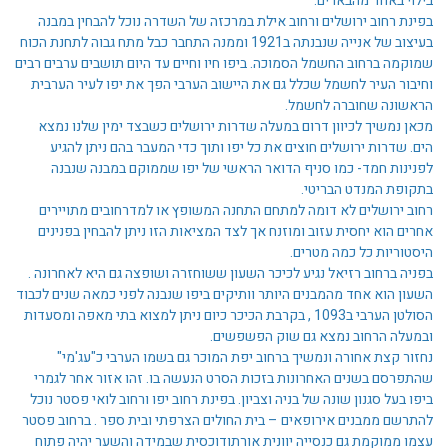
בילוי באחד מהבארים.
בפינת רחוב ירושלים ורחוב אילת במרכזה של השדרה נוכל להבחין במבנה
בעיצוב של אנייה שנבנתה ב1921 וממנה התחבר כבל מתח גבוה לתחנת הכוח
שמוקמה ברחוב החשמל הסמוכה. ביפו חיו וחיים עד היום תושבים ערבים רבים
וחיבור העיר לחשמל שכלל גם את היישוב הערבי הפך את יפו לעיר הערבית
הראשונה שחוברה לחשמל.
מכאן נמשיך לכיוון דרום במעלה שדרות ירושלים כשבצד ימין שלנו נמצא
הים. שדרות ירושלים חוצים את כל יפו ותוך כדי המעבר בהם ניתן להגיע
לפנינות חמד- כמו סניף הדואר הראשי של יפו שממוקם במבנה שנבנה
בתקופת המנדט הבריטי.
רחוב ירושלים לא דומה למתחם התחנה המשופץ או למדרחובים מתויירים
אחרים הוא יחסית עזוב ומוזנח אך לצד המציאות הזו ניתן להבחין בפנינים
היסטוריות כל כמה מטרים.
בפניה ברחוב רזיאל נגיע לכיכר השעון ששוחזרה ושופצה גם היא לאחרונה .
השעון הוא אחד מהמבנים היותר וותיקים ביפו שנבנה לפני כמאה שנים לכבוד
הסולטן הערבי ב1093 , בקרבת הכיכר כיום ניתן למצוא בתי מאפה ומסעדות
ובמעלה הרחוב נמצא גם שוק הפשפשים.
נחזור קצת אחורה ונמשיך ברחוב יפת המוכר גם בשמו הערבי כ"עג'מי"
שהתפרסם בשנים האחרונות בזכות הסרט הנעשה בו. זהו אזור אחר לגמרי
ביפו בעל סגנון שונה של בניה וצביון. בפינת רחוב יפו ורחוב לואי פסטר נוכל
להתרשם ממבנים אירופאים – בית החולים הצרפתי ובית ספר . ברחוב פסטר
עצמו ממוקמת גם כנסייה יוונית אורתודוכסית שבמידה והשער יהיה פתוח