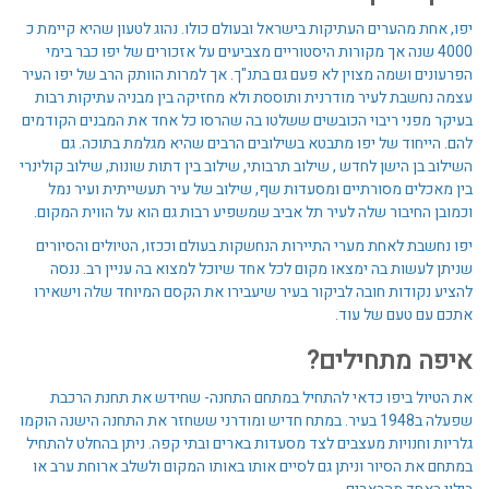
יפו, אחת מהערים העתיקות בישראל ובעולם כולו. נהוג לטעון שהיא קיימת כ
שירותי החברה
4000 שנה אך מקורות היסטוריים מצביעים על אזכורים של יפו כבר בימי
הפרעונים ושמה מצוין לא פעם גם בתנ"ך. אך למרות הוותק הרב של יפו העיר
עצמה נחשבת לעיר מודרנית ותוססת ולא מחזיקה בין מבניה עתיקות רבות
אודותינו
בעיקר מפני ריבוי הכובשים ששלטו בה שהרסו כל אחד את המבנים הקודמים
להם. הייחוד של יפו מתבטא בשילובים הרבים שהיא מגלמת בתוכה. גם
השילוב בן הישן לחדש , שילוב תרבותי, שילוב בין דתות שונות, שילוב קולינרי
צור קשר
בין מאכלים מסורתיים ומסעדות שף, שילוב של עיר תעשייתית ועיר נמל
וכמובן החיבור שלה לעיר תל אביב שמשפיע רבות גם הוא על הווית המקום.
יפו נחשבת לאחת מערי התיירות הנחשקות בעולם וככזו, הטיולים והסיורים
שניתן לעשות בה ימצאו מקום לכל אחד שיוכל למצוא בה עניין רב. ננסה
להציע נקודות חובה לביקור בעיר שיעבירו את הקסם המיוחד שלה וישאירו
אתכם עם טעם של עוד.
איפה מתחילים?
את הטיול ביפו כדאי להתחיל במתחם התחנה- שחידש את תחנת הרכבת
שפעלה ב1948 בעיר. במתח חדיש ומודרני ששחזר את התחנה הישנה הוקמו
גלריות וחנויות מעצבים לצד מסעדות בארים ובתי קפה. ניתן בהחלט להתחיל
במתחם את הסיור וניתן גם לסיים אותו באותו המקום ולשלב ארוחת ערב או