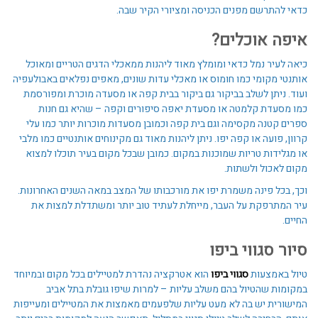
כדאי להתרשם מפנים הכניסה ומציורי הקיר שבה.
איפה אוכלים?
כיאה לעיר נמל כדאי ומומלץ מאוד ליהנות ממאכלי הדגים הטריים ומאוכל
אותנטי מקומי כמו חומוס או מאכלי עדות שונים, מאפים נפלאים באבולעפיה
ועוד. ניתן לשלב בביקור גם ביקור בבית קפה או מסעדה מוכרת ומפורסמת
כמו מסעדת קלמטה או מסעדת יאפה סיפורים וקפה – שהיא גם חנות
ספרים קטנה מקסימה וגם בית קפה וכמובן מסעדות מוכרות יותר כמו עלי
קרוון, פועה או קפה יפו. ניתן ליהנות מאוד גם מקינוחים אותנטיים כמו מלבי
או מגלידות טריות שמוכנות במקום. כמובן שבכל מקום בעיר תוכלו למצוא
מקום לאכול ולשתות.
וכך, בכל פינה משמרת יפו את מורכבותו של המצב במאה השנים האחרונות.
עיר המתרפקת על העבר, מייחלת לעתיד טוב יותר ומשתדלת למצות את
החיים.
סיור סגווי ביפו
טיול באמצעות
סגווי ביפו
הוא אטרקציה נהדרת למטיילים בכל מקום ובמיוחד
במקומות שהטיול בהם משלב עליות – למרות שיפו גובלת בתל אביב
המישורית יש בה לא מעט עליות שלפעמים מאמצות את המטיילים ומעייפות